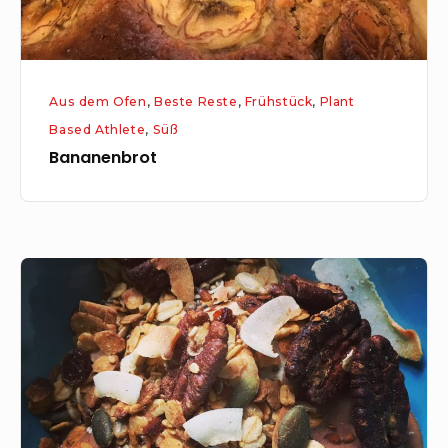
Aus dem Ofen
,
Beste Reste
,
Frühstück
,
Plant
Based Athlete
,
Süß
Bananenbrot
Schoko-
Eis
–
Nicecream