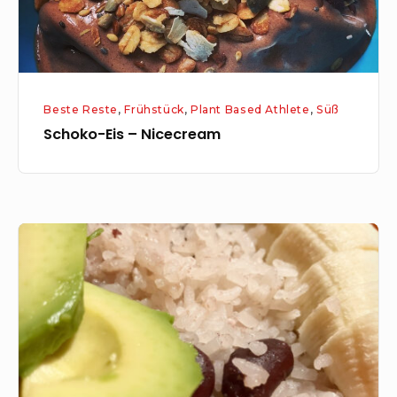
Beste Reste
,
Frühstück
,
Plant Based Athlete
,
Süß
Schoko-Eis – Nicecream
Kokosmilchreis
mit
Kidneybohnen