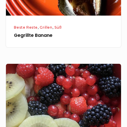
Beste Reste
,
Grillen
,
Süß
Gegrillte Banane
Porridge