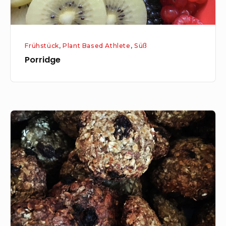
Frühstück
,
Plant Based Athlete
,
Süß
Porridge
Hafer-
Cookies