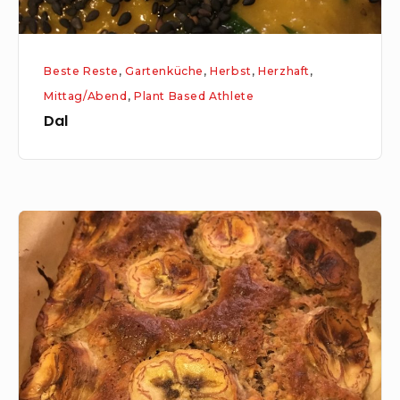
Beste Reste
,
Gartenküche
,
Herbst
,
Herzhaft
,
Mittag/Abend
,
Plant Based Athlete
Dal
Bananenbrot