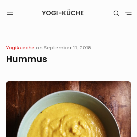
Skip
YOGI-KÜCHE
SHOW
to
SITE
S
SECON
content
NAVIGATION
S
SIDEB
SI
Site Navigation
Yogikueche
on
September 11, 2018
Hummus