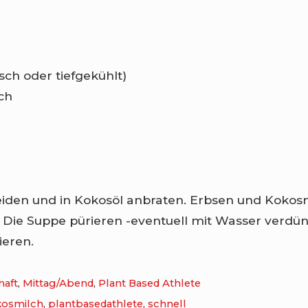
sch oder tiefgekühlt)
ch
eiden und in Kokosöl anbraten. Erbsen und Kokos
 Die Suppe pürieren -eventuell mit Wasser verdü
ieren.
haft
,
Mittag/Abend
,
Plant Based Athlete
osmilch
,
plantbasedathlete
,
schnell