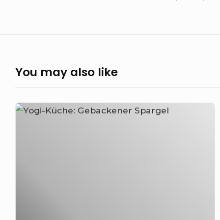
You may also like
Grüner
Spargel
aus
dem
Ofen