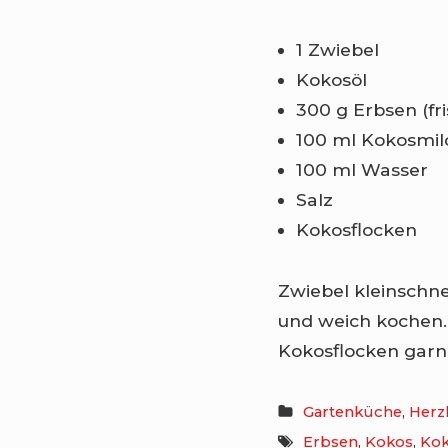
1 Zwiebel
Kokosöl
300 g Erbsen (fri
100 ml Kokosmil
100 ml Wasser
Salz
Kokosflocken
Zwiebel kleinschn
und weich kochen.
Kokosflocken garn
Gartenküche
,
Herz
Erbsen
,
Kokos
,
Kok