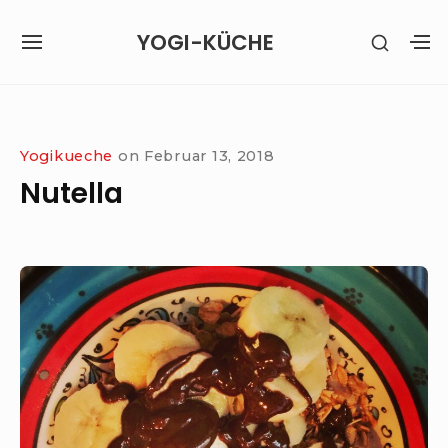
Skip
YOGI-KÜCHE
SHOW
to
SITE
S
SECON
content
NAVIGATION
S
SIDEB
SI
Site Navigation
Yogikueche
on
Februar 13, 2018
Nutella