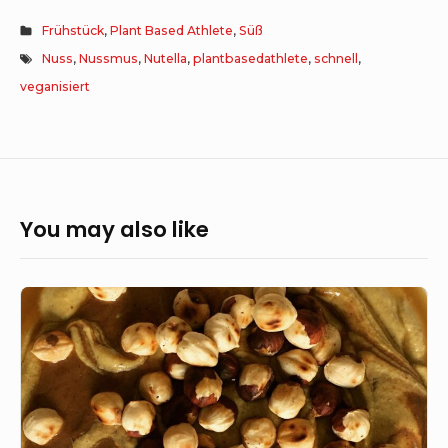
Frühstück
,
Plant Based Athlete
,
Süß
Nuss
,
Nussmus
,
Nutella
,
plantbasedathlete
,
schnell
,
veganisiert
You may also like
Haselnuss
Hummus