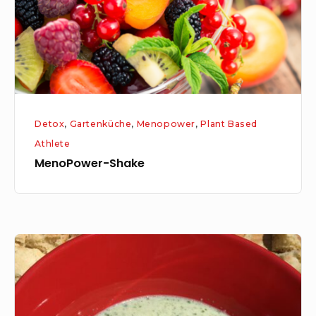
Detox
,
Gartenküche
,
Menopower
,
Plant Based
Athlete
MenoPower-Shake
Gurken-
Joghurt-
Suppe