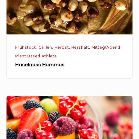
Frühstück
,
Grillen
,
Herbst
,
Herzhaft
,
Mittag/Abend
,
Plant Based Athlete
Haselnuss Hummus
MenoPower-
Shake