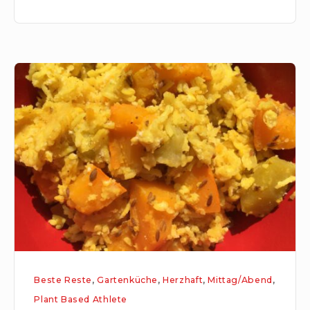
Schnelles
Kitchari
Beste Reste
,
Gartenküche
,
Herzhaft
,
Mittag/Abend
,
Plant Based Athlete