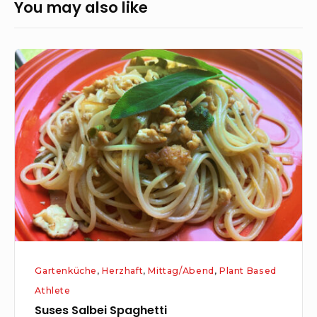
You may also like
Suses
Salbei
Spaghetti
Gartenküche
,
Herzhaft
,
Mittag/Abend
,
Plant Based
Athlete
Suses Salbei Spaghetti