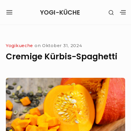
Skip
YOGI-KÜCHE
SHOW
to
SITE
S
SECON
content
NAVIGATION
S
SIDEB
SI
Site Navigation
Yogikueche
on
Oktober 31, 2024
Cremige Kürbis-Spaghetti