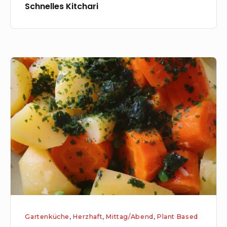
Schnelles Kitchari
Kartoffel-
Möhren-
One-
Pot
Gartenküche
,
Herzhaft
,
Mittag/Abend
,
Plant Based