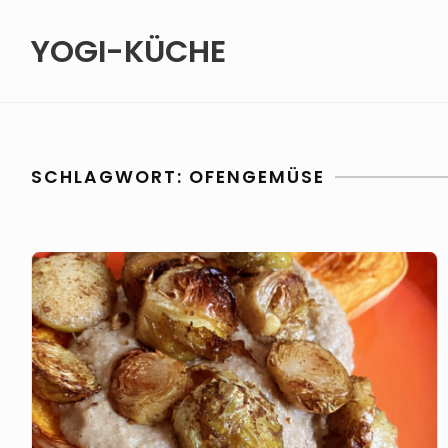
Skip
YOGI-KÜCHE
to
content
SCHLAGWORT:
OFENGEMÜSE
Butternusskürbis
aus
dem
Ofen