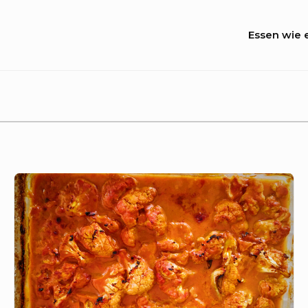
Site
Essen wie e
Naviga
Schnelles
Red
Thai
Curry