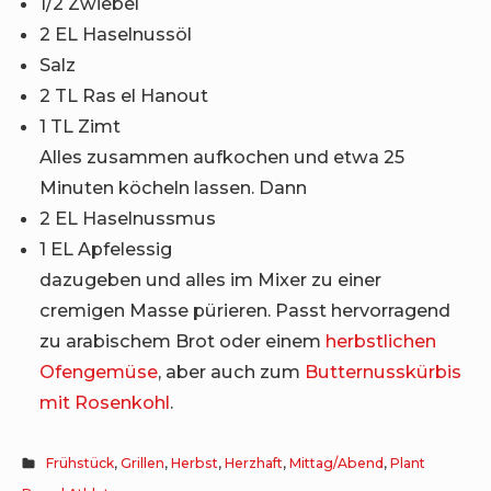
1/2 Zwiebel
2 EL Haselnussöl
Salz
2 TL Ras el Hanout
1 TL Zimt
Alles zusammen aufkochen und etwa 25
Minuten köcheln lassen. Dann
2 EL Haselnussmus
1 EL Apfelessig
dazugeben und alles im Mixer zu einer
cremigen Masse pürieren. Passt hervorragend
zu arabischem Brot oder einem
herbstlichen
Ofengemüse
, aber auch zum
Butternusskürbis
mit Rosenkohl
.
Frühstück
,
Grillen
,
Herbst
,
Herzhaft
,
Mittag/Abend
,
Plant