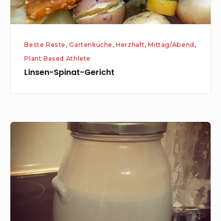
Beste Reste
,
Gartenküche
,
Herzhaft
,
Mittag/Abend
,
Plant Based Athlete
Linsen-Spinat-Gericht
Mandel-
Milch