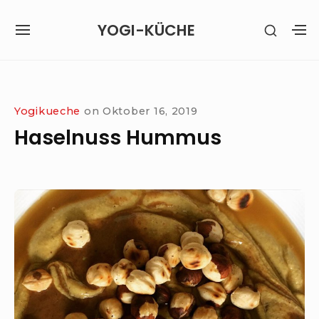
Skip
YOGI-KÜCHE
SHOW
to
SITE
S
SECON
content
NAVIGATION
S
SIDEB
SI
Site Navigation
Yogikueche
on
Oktober 16, 2019
Haselnuss Hummus