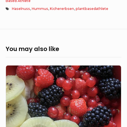
Based Athlete
Haselnuss
,
Hummus
,
Kichererbsen
,
plantbasedathlete
You may also like
Porridge