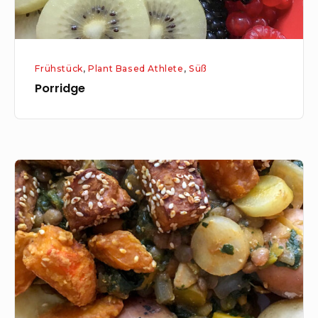
Frühstück
,
Plant Based Athlete
,
Süß
Porridge
Linsen-
Spinat-
Gericht