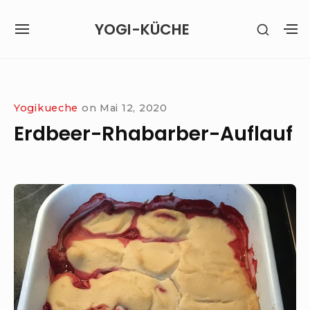
Skip
YOGI-KÜCHE
SHOW
to
SITE
S
SECON
content
NAVIGATION
S
SIDEB
SI
Site Navigation
Yogikueche
on
Mai 12, 2020
Erdbeer-Rhabarber-Auflauf