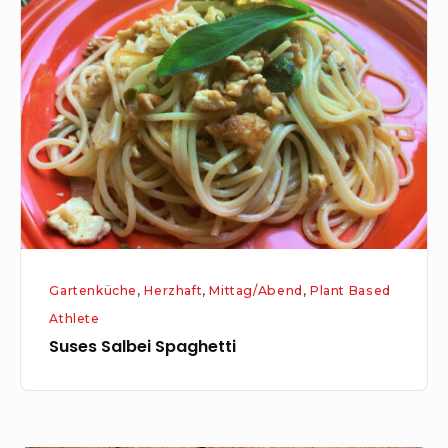
Salbei
Spaghetti
Gartenküche
,
Herzhaft
,
Mittag/Abend
,
Plant Based
Athlete
Suses Salbei Spaghetti