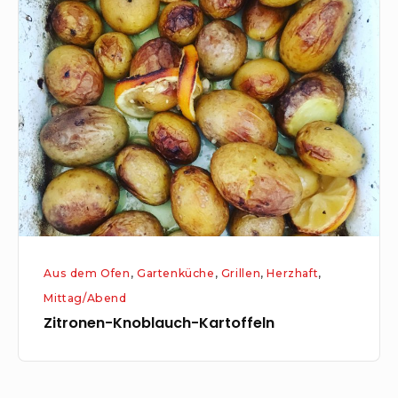
Zitronen-
Knoblauch-
Kartoffeln
Aus dem Ofen
,
Gartenküche
,
Grillen
,
Herzhaft
,
Mittag/Abend
Zitronen-Knoblauch-Kartoffeln