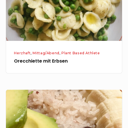
Herzhaft
,
Mittag/Abend
,
Plant Based Athlete
Orecchiette mit Erbsen
Kokosmilchreis
mit
Kidneybohnen