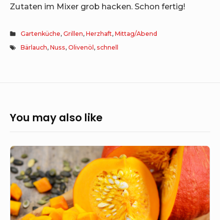
Zutaten im Mixer grob hacken. Schon fertig!
Gartenküche
,
Grillen
,
Herzhaft
,
Mittag/Abend
Bärlauch
,
Nuss
,
Olivenöl
,
schnell
You may also like
Cremige
Kürbis-
Spaghetti