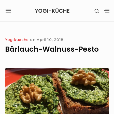
Skip
YOGI-KÜCHE
SHOW
to
SITE
S
SECON
content
NAVIGATION
S
SIDEB
SI
Site Navigation
Yogikueche
on
April 10, 2018
Bärlauch-Walnuss-Pesto