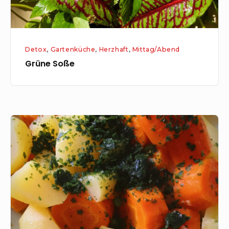
Detox
,
Gartenküche
,
Herzhaft
,
Mittag/Abend
Grüne Soße
Kartoffel-
Möhren-
One-
Pot