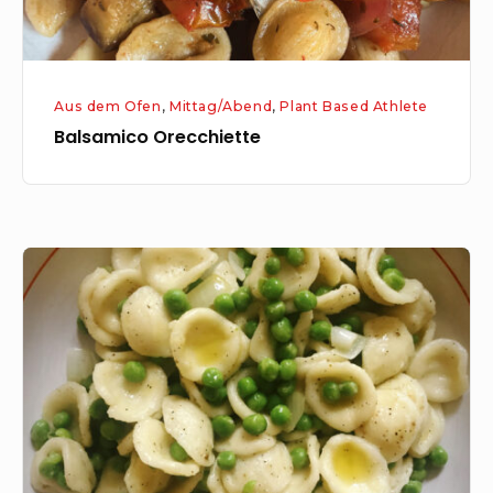
Aus dem Ofen
,
Mittag/Abend
,
Plant Based Athlete
Balsamico Orecchiette
Orecchiette
mit
Erbsen